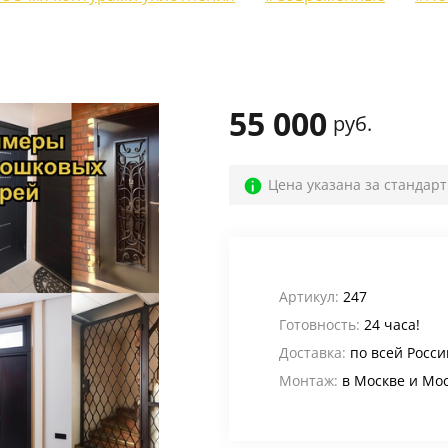
Для веранды и террасы
(12)
На лестничную площадку
(14)
Для офиса
(52)
55 000
руб.
Для кафе, баров и ресторанов
(39)
В магазин
(32)
Цена указана за стандар
В общий коридор
(22)
Промышленные
(24)
Для дачи
(4)
Артикул:
247
Готовность:
24 часа!
Входные группы
(24)
Доставка:
по всей Росси
В лифтовые холлы
(6)
Монтаж:
в Москве и Мо
Для котельной
(5)
Для электрощитовой
(6)