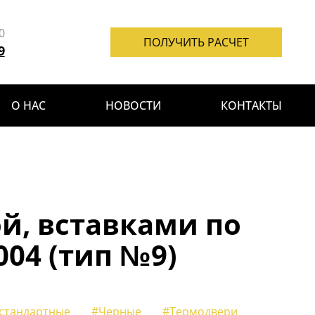
0
ПОЛУЧИТЬ РАСЧЕТ
9
О НАС
НОВОСТИ
КОНТАКТЫ
й, вставками по
04 (тип №9)
стандартные
#Черные
#Термодвери