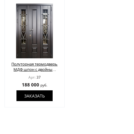
Полуторная термодверь
МДФ шпон с двойным
остеклением и решеткой
Арт:
37
188 000
руб.
ЗАКАЗАТЬ