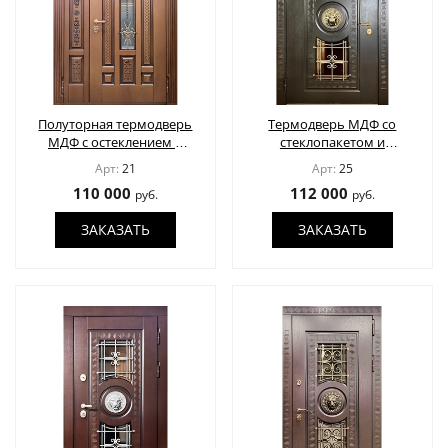
Полуторная термодверь
Термодверь МДФ со
МДФ с остеклением и
стеклопакетом и
защитной решеткой
решеткой и декором
Арт:
21
Арт:
25
«Лев» под золото
110 000
112 000
руб.
руб.
ЗАКАЗАТЬ
ЗАКАЗАТЬ