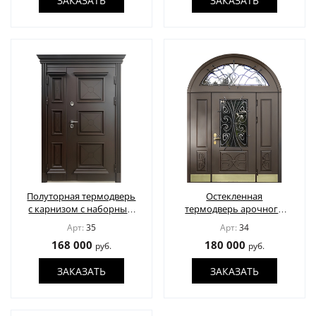
ЗАКАЗАТЬ
ЗАКАЗАТЬ
Полуторная термодверь
Остекленная
с карнизом с наборным
термодверь арочного
МДФ шпон окрас по RAL
типа со вставками
Арт:
35
Арт:
34
168 000
180 000
руб.
руб.
ЗАКАЗАТЬ
ЗАКАЗАТЬ