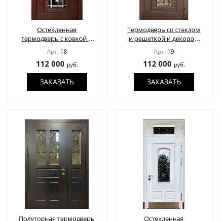
Остекленная
Термодверь со стеклом
термодверь с ковкой и
и решеткой и декором
чеканным декором
"Лев" под бронзу
Арт:
18
Арт:
19
"Лев"
112 000
112 000
руб.
руб.
ЗАКАЗАТЬ
ЗАКАЗАТЬ
Полуторная термодверь
Остекленная