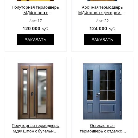
Полуторная термодверь
Арочная термодверь
МДФ шпон с
МДФ шпон с декором по
остеклением и
спецзаказу
Арт:
17
Арт:
32
отбойником
120 000
124 000
руб.
руб.
ЗАКАЗАТЬ
ЗАКАЗАТЬ
Полуторная термодверь
Остекленная
МДФ шпон с бугельной
термодверь с отделкой
ручкой
наборными панелями