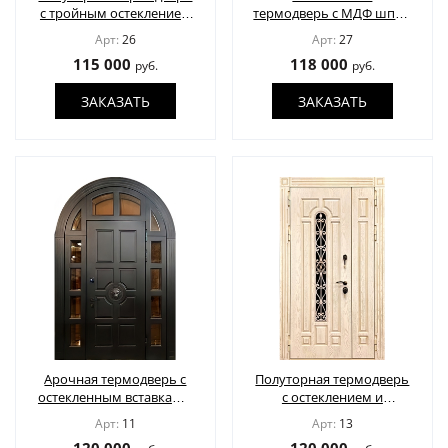
с тройным остеклением
термодверь с МДФ шпон
и решетками
в багетной раскладке
Арт:
26
Арт:
27
115 000
118 000
руб.
руб.
ЗАКАЗАТЬ
ЗАКАЗАТЬ
Арочная термодверь с
Полуторная термодверь
остекленным вставками,
с остеклением и
окрас по RAL
решеткой
Арт:
11
Арт:
13