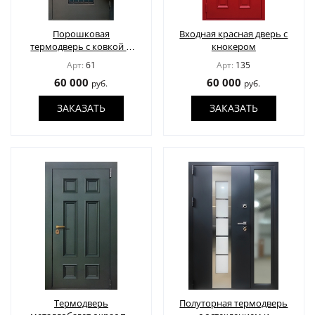
ДВЕРИ ПО ОСОБЕННОСТЯМ
Порошковая
Входная красная дверь с
термодверь с ковкой и
кнокером
СТАВНИ НА ОКНА
(22)
стеклопакетом
Арт:
61
Арт:
135
ЖАЛЮЗИЙНЫЕ СТАВНИ
(11)
60 000
60 000
руб.
руб.
ЗАКАЗАТЬ
ЗАКАЗАТЬ
ДВЕРИ С ТЕРМОРАЗРЫВОМ
ФОТО
УСЛУГИ
О НАС
НОВОСТИ
Термодверь
Полуторная термодверь