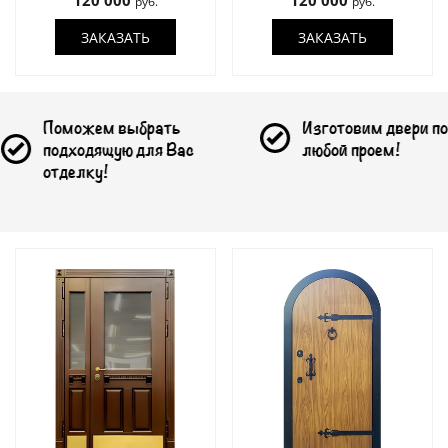
120 000
120 000
руб.
руб.
ЗАКАЗАТЬ
ЗАКАЗАТЬ
выбрать
Изготовим двери под
ую для Вас
любой проем!