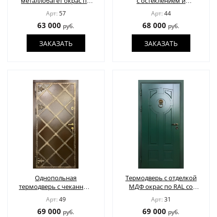
металлобагет окрас по
с остеклением и
КОНТАКТЫ
RAL
декоративными
Арт:
57
Арт:
44
вставками из
63 000
68 000
руб.
руб.
нержавейки
ЗАКАЗАТЬ
ЗАКАЗАТЬ
ПОЛУЧИТЬ РАСЧЕТ
Доставка по России
info@1990.ru
Однопольная
Термодверь с отделкой
термодверь с чеканным
МДФ окрас по RAL со
декором
стукалкой
Арт:
49
Арт:
31
69 000
69 000
руб.
руб.