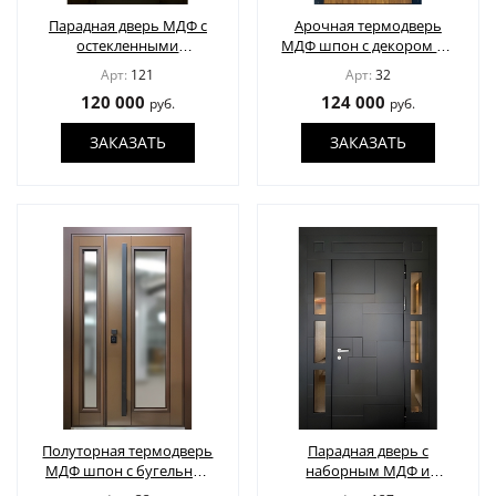
Парадная дверь МДФ с
Арочная термодверь
остекленными
МДФ шпон с декором по
вставками
спецзаказу
Арт:
121
Арт:
32
120 000
124 000
руб.
руб.
ЗАКАЗАТЬ
ЗАКАЗАТЬ
Полуторная термодверь
Парадная дверь с
МДФ шпон с бугельной
наборным МДФ и
ручкой
остекленными