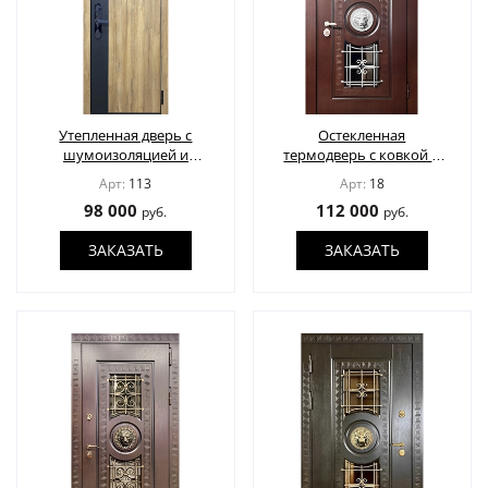
Утепленная дверь с
Остекленная
шумоизоляцией и
термодверь с ковкой и
биометрическим
чеканным декором
Арт:
113
Арт:
18
замком
"Лев"
98 000
112 000
руб.
руб.
ЗАКАЗАТЬ
ЗАКАЗАТЬ