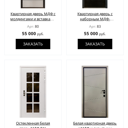
ДВЕРИ ПО ОСОБЕННОСТЯМ
Квартирная дверь МДФ с
Квартирная дверь с
молдингами и вставками
наборным МДФ-
СТАВНИ НА ОКНА
(22)
из нержавеющей стали
декором
Арт:
80
Арт:
83
ЖАЛЮЗИЙНЫЕ СТАВНИ
(11)
55 000
55 000
руб.
руб.
ЗАКАЗАТЬ
ЗАКАЗАТЬ
ДВЕРИ С ТЕРМОРАЗРЫВОМ
ФОТО
УСЛУГИ
О НАС
НОВОСТИ
Остекленная белая
Белая квартирная дверь