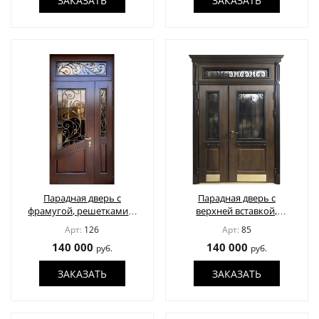
ЗАКАЗАТЬ
ЗАКАЗАТЬ
Парадная дверь с
Парадная дверь с
фрамугой, решетками и
верхней вставкой,
стеклом
остеклением и
Арт:
126
Арт:
85
решетками
140 000
140 000
руб.
руб.
ЗАКАЗАТЬ
ЗАКАЗАТЬ