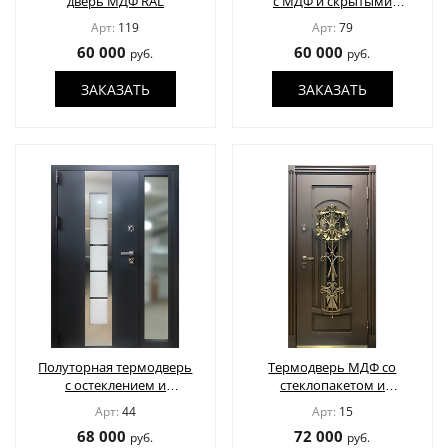
дверь МДФ RAL
с МДФ и скрытыми
КОНТАКТЫ
петлями
Арт:
119
Арт:
79
60 000
60 000
руб.
руб.
ЗАКАЗАТЬ
ЗАКАЗАТЬ
ПОЛУЧИТЬ РАСЧЕТ
Доставка по России
info@1990.ru
Полуторная термодверь
Термодверь МДФ со
с остеклением и
стеклопакетом и
декоративными
кованой решеткой
Арт:
44
Арт:
15
вставками из
68 000
72 000
руб.
руб.
нержавейки