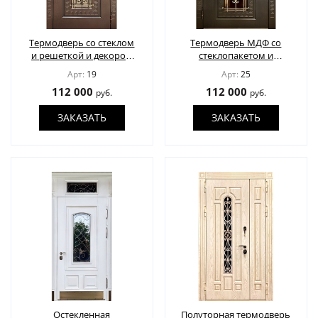
Термодверь со стеклом
Термодверь МДФ со
и решеткой и декором
стеклопакетом и
"Лев" под бронзу
решеткой и декором
Арт:
19
Арт:
25
«Лев» под золото
112 000
112 000
руб.
руб.
ЗАКАЗАТЬ
ЗАКАЗАТЬ
Остекленная
Полуторная термодверь