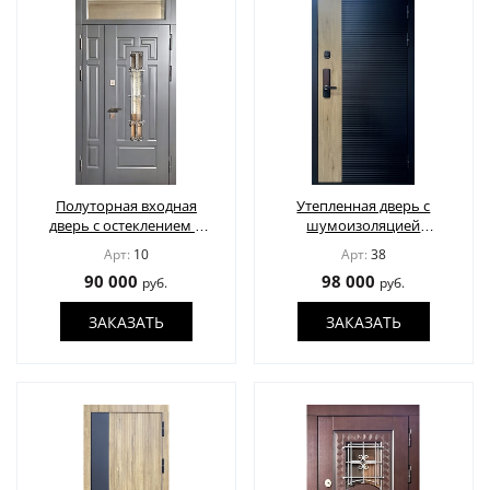
Полуторная входная
Утепленная дверь с
дверь с остеклением и
шумоизоляцией
решеткой, окрас по RAL
современная отделка и
Арт:
10
Арт:
38
электрозамок
90 000
98 000
руб.
руб.
ЗАКАЗАТЬ
ЗАКАЗАТЬ