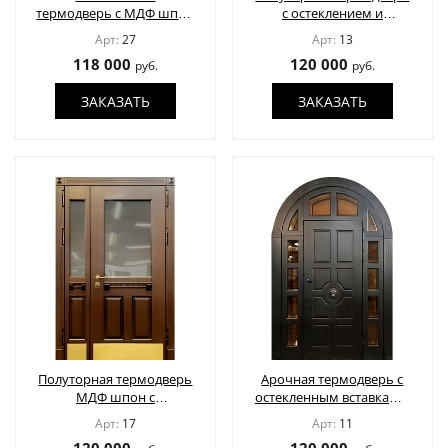
термодверь с МДФ шпон
с остеклением и
в багетной раскладке
решеткой
Арт:
27
Арт:
13
118 000
120 000
руб.
руб.
ЗАКАЗАТЬ
ЗАКАЗАТЬ
Полуторная термодверь
Арочная термодверь с
МДФ шпон с
остекленным вставками,
остеклением и
окрас по RAL
Арт:
17
Арт:
11
отбойником