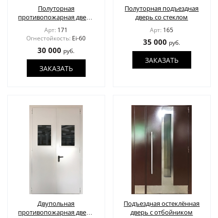
КОНТАКТЫ
Полуторная
Полуторная подъездная
противопожарная дверь
дверь со стеклом
EI60 глухая (коричневая)
Арт:
171
Арт:
165
Огнестойкость:
Ei-60
35 000
руб.
30 000
руб.
ПОЛУЧИТЬ РАСЧЕТ
ЗАКАЗАТЬ
ЗАКАЗАТЬ
Доставка по России
info@1990.ru
Двупольная
Подъездная остеклённая
противопожарная дверь
дверь с отбойником