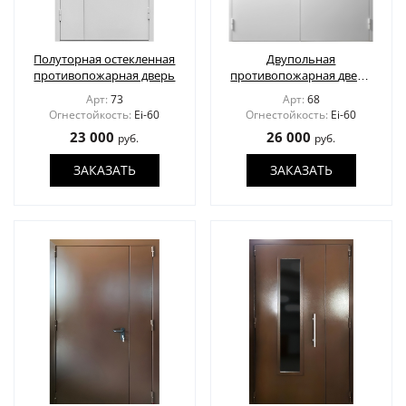
ДВЕРИ ПО ОСОБЕННОСТЯМ
Полуторная остекленная
Двупольная
СТАВНИ НА ОКНА
(22)
противопожарная дверь
противопожарная дверь
с остеклением
ЖАЛЮЗИЙНЫЕ СТАВНИ
(11)
Арт:
73
Арт:
68
Огнестойкость:
Ei-60
Огнестойкость:
Ei-60
23 000
26 000
руб.
руб.
ДВЕРИ С ТЕРМОРАЗРЫВОМ
ЗАКАЗАТЬ
ЗАКАЗАТЬ
ФОТО
УСЛУГИ
О НАС
НОВОСТИ