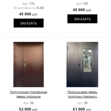
EI60 со стеклом
Арт:
172
Арт:
167
Огнестойкость:
Ei-60
45 000
руб.
45 000
руб.
ЗАКАЗАТЬ
ЗАКАЗАТЬ
Полуторная утепленная
Порошковая дверь
дверь порошок
полторы створки с
остеклением
Арт:
50
Арт:
59
52 000
61 000
руб.
руб.