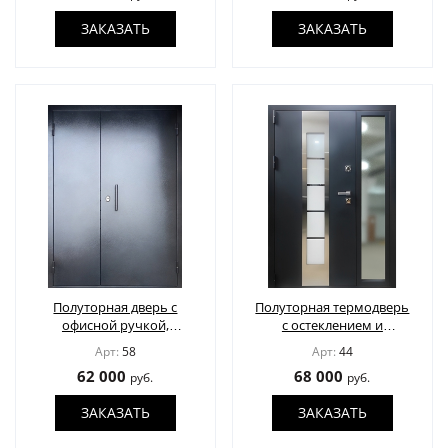
ЗАКАЗАТЬ
ЗАКАЗАТЬ
Полуторная дверь с
Полуторная термодверь
офисной ручкой,
с остеклением и
полимерное покрытие
декоративными
Арт:
58
Арт:
44
вставками из
62 000
68 000
руб.
руб.
нержавейки
ЗАКАЗАТЬ
ЗАКАЗАТЬ