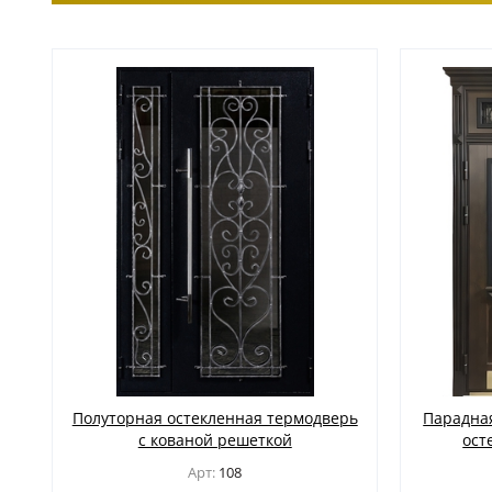
Полуторная остекленная термодверь
Парадная
с кованой решеткой
ост
Арт:
108