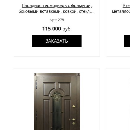
Парадная термодверь с фрамугой,
Уте
боковыми вставками, ковкой, стеклом
металлоб
и отделкой красными плитами МДФ с
стек
Арт:
278
багетом
115 000
руб.
ЗАКАЗАТЬ