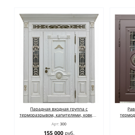
ЖАЛЮЗИЙНЫЕ СТАВНИ
(11)
Парадная входная группа с
Рав
терморазрывом, капителями, ковкой,
термод
стеклами и МДФ белого цвета со
чеканк
Арт:
300
шпоном
МД
155 000
руб.