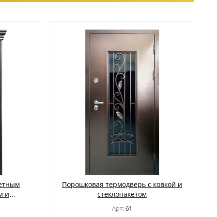
гетным
Порошковая термодверь с ковкой и
м и
стеклопакетом
кой
Арт:
61