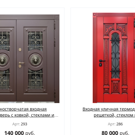
Для веранды и террасы
(12)
На лестничную площадку
(14)
Для офиса
(52)
Для кафе, баров и ресторанов
(39)
В магазин
(32)
В общий коридор
(22)
Промышленные
(24)
Для дачи
(4)
Входные группы
(24)
ностворчатая входная
Входная уличная термод
В лифтовые холлы
(6)
верь с ковкой, стеклами и
решеткой, стеклом 
ой «голова льва» (отделка
фрезерованными панеля
Для котельной
(5)
Арт:
293
Арт:
286
Ф коричневого цвета)
красного цвета
140 000
80 000
руб.
руб.
Для электрощитовой
(6)