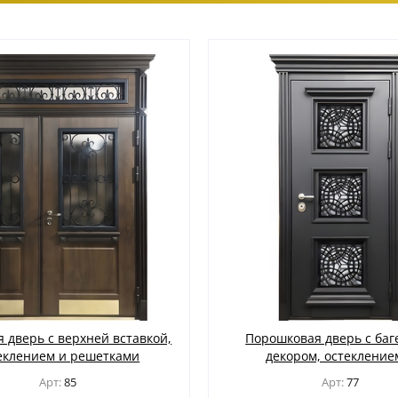
 дверь с верхней вставкой,
Порошковая дверь с ба
еклением и решетками
декором, остекление
дизайнерской решет
Арт:
85
Арт:
77