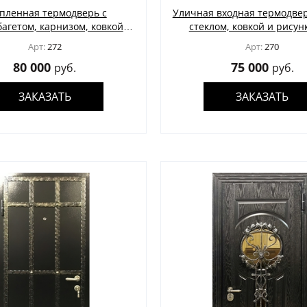
пленная термодверь с
Уличная входная термодвер
агетом, карнизом, ковкой и
стеклом, ковкой и рисун
лом (полимерная серая
металле (порошковое окр
Арт:
272
Арт:
270
покраска)
цвета графит)
80 000
75 000
руб.
руб.
ЗАКАЗАТЬ
ЗАКАЗАТЬ