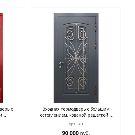
верь с
Входная термодверь с большим
и
остеклением, кованой решеткой и
ми МДФ
панелями МДФ цвета графит
Арт:
281
90 000
руб.