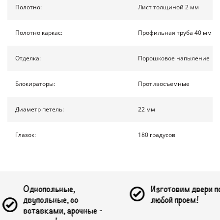
КОНТАКТЫ
Полотно:
Лист толщиной 2 мм
Полотно каркас:
Профильная труба 40 мм на
ПОЛУЧИТЬ РАСЧЕТ
Отделка:
Порошковое напыление
Доставка по России
Блокираторы:
Противосъемные
info@1990.ru
Диаметр петель:
22 мм
Глазок:
180 градусов
опольные,
Изготовим двери под
ольные, со
любой проем!
вками, арочные -