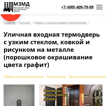
+7 (499) 409-79-99
WhatsApp
WhatsApp
Max
Max
Мы онлайн!
Мы онлайн!
Мы онлайн!
Мы онлайн!
КАТАЛОГ ПРОДУКЦИИ
Главная
/
Каталог
/
Двери с порошковым напылением
/
Уличная входная термодверь
ДВЕРИ ПО НАЗНАЧЕНИЮ
ДА
с узким стеклом, ковкой и
Противопожарные двери
(19)
рисунком на металле
Двери для дома и коттеджа
(181)
НЕТ, ВЫБРАТЬ ДРУГОЙ
(порошковое окрашивание
Двери в квартиру и в офис
(93)
цвета графит)
Тамбурные двери в подъезд
(29)
Парадные
(33)
#Двери для дома и коттеджа
#Утепленные
#С 3-мя контурами уплот
Для бани
(11)
Для веранды и террасы
(12)
На лестничную площадку
(14)
Для офиса
(52)