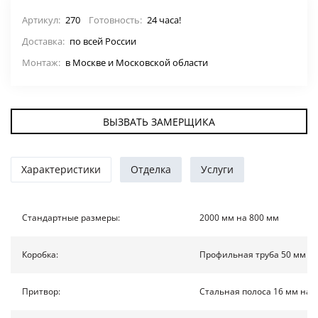
ДВЕРИ ПО ОСОБЕННОСТЯМ
Артикул:
270
Готовность:
24 часа!
Доставка:
по всей России
СТАВНИ НА ОКНА
(22)
Монтаж:
в Москве и Московской области
ЖАЛЮЗИЙНЫЕ СТАВНИ
(11)
ВЫЗВАТЬ ЗАМЕРЩИКА
ДВЕРИ С ТЕРМОРАЗРЫВОМ
ФОТО
Характеристики
Отделка
Услуги
УСЛУГИ
Стандартные размеры:
2000 мм на 800 мм
О НАС
Коробка:
Профильная труба 50 мм на
НОВОСТИ
Притвор:
Стальная полоса 16 мм на 