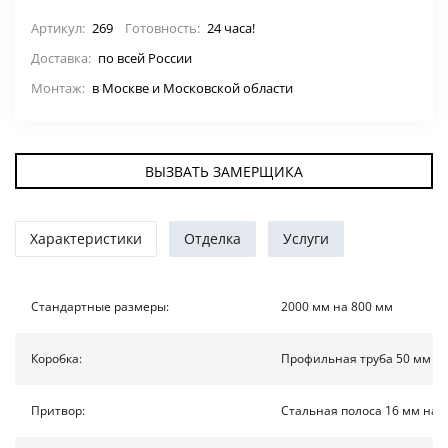
ДВЕРИ ПО ОСОБЕННОСТЯМ
Артикул:
269
Готовность:
24 часа!
Доставка:
по всей России
СТАВНИ НА ОКНА
(22)
Монтаж:
в Москве и Московской области
ЖАЛЮЗИЙНЫЕ СТАВНИ
(11)
ВЫЗВАТЬ ЗАМЕРЩИКА
ДВЕРИ С ТЕРМОРАЗРЫВОМ
ФОТО
Характеристики
Отделка
Услуги
УСЛУГИ
Стандартные размеры:
2000 мм на 800 мм
О НАС
Коробка:
Профильная труба 50 мм на
НОВОСТИ
Притвор:
Стальная полоса 16 мм на 