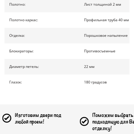
КОНТАКТЫ
Полотно:
Лист толщиной 2 мм
Полотно каркас:
Профильная труба 40 мм на
ПОЛУЧИТЬ РАСЧЕТ
Отделка:
Порошковое напыление
Доставка по России
Блокираторы:
Противосъемные
info@1990.ru
Диаметр петель:
22 мм
Глазок:
180 градусов
товим двери под
Поможем выбрать
й проем!
подходящую для Вас
отделку!