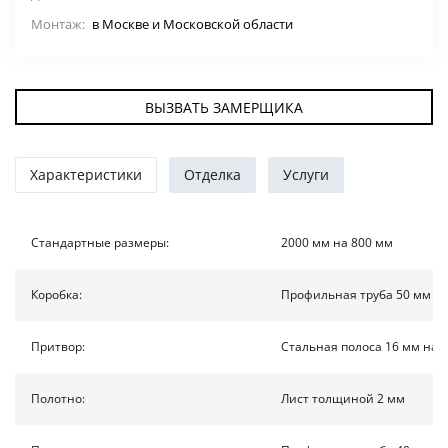
Монтаж:
в Москве и Московской области
ДВЕРИ ПО ОСОБЕННОСТЯМ
СТАВНИ НА ОКНА
(22)
ВЫЗВАТЬ ЗАМЕРЩИКА
ЖАЛЮЗИЙНЫЕ СТАВНИ
(11)
Характеристики
Отделка
Услуги
ДВЕРИ С ТЕРМОРАЗРЫВОМ
ФОТО
Стандартные размеры:
2000 мм на 800 мм
УСЛУГИ
Коробка:
Профильная труба 50 мм на
О НАС
Притвор:
Стальная полоса 16 мм на 
Полотно:
Лист толщиной 2 мм
НОВОСТИ