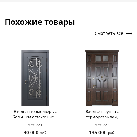
Похожие товары
Смотреть все
Входная термодверь с
Входная группа с
большим остеклением,
терморазрывом,
кованой решеткой и
верхней остекленной
Арт:
281
Арт:
283
панелями МДФ цвета
вставкой с карнизом,
90 000
135 000
руб.
руб.
графит
кнокером и отделкой