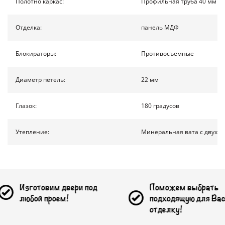
Полотно каркас:
Профильная труба 40 мм на
КОНТАКТЫ
Отделка:
панель МДФ
ПОЛУЧИТЬ РАСЧЕТ
Блокираторы:
Противосъемные
Диаметр петель:
22 мм
Доставка по России
info@1990.ru
Глазок:
180 градусов
Утепление:
Минеральная вата с двух с
вим двери под
Поможем выбрать
проем!
подходящую для Вас
отделку!