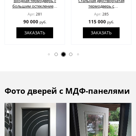
Входная термодверь с
Стальная двустворчатая
большим остеклением,
термодверь с
кованой решеткой и
латунными
Арт:
281
Арт:
285
панелями МДФ цвета
отбойниками и
90 000
115 000
руб.
руб.
графит
отделкой из панелей
МДФ
ЗАКАЗАТЬ
ЗАКАЗАТЬ
Фото дверей с МДФ-панелями