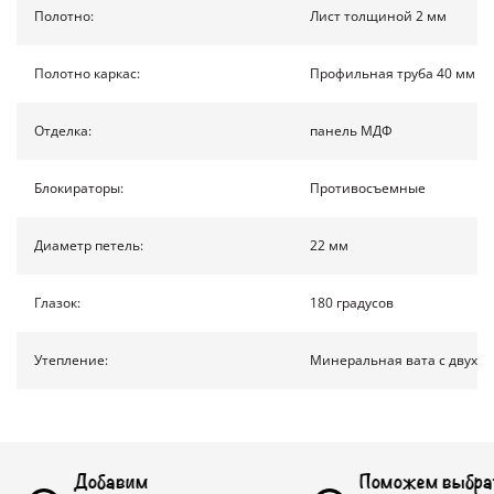
КОНТАКТЫ
Полотно:
Лист толщиной 2 мм
Полотно каркас:
Профильная труба 40 мм на
ПОЛУЧИТЬ РАСЧЕТ
Отделка:
панель МДФ
Доставка по России
Блокираторы:
Противосъемные
info@1990.ru
Диаметр петель:
22 мм
Глазок:
180 градусов
Утепление:
Минеральная вата с двух с
бавим
Поможем выбрать