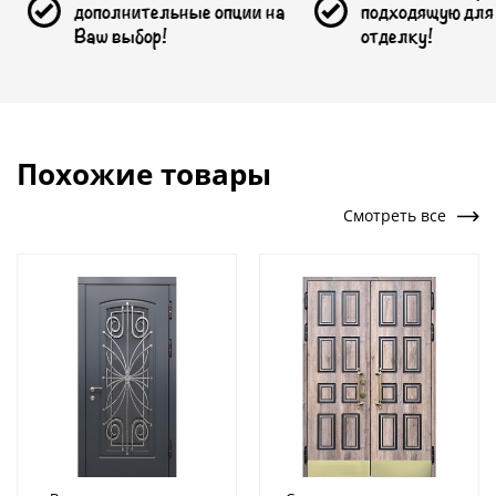
полнительные опции на
подходящую для Вас
ш выбор!
отделку!
Похожие товары
Смотреть все