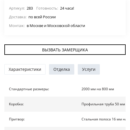
ДВЕРИ ПО ОСОБЕННОСТЯМ
Артикул:
283
Готовность:
24 часа!
Доставка:
по всей России
СТАВНИ НА ОКНА
(22)
Монтаж:
в Москве и Московской области
ЖАЛЮЗИЙНЫЕ СТАВНИ
(11)
ВЫЗВАТЬ ЗАМЕРЩИКА
ДВЕРИ С ТЕРМОРАЗРЫВОМ
ФОТО
Характеристики
Отделка
Услуги
УСЛУГИ
Стандартные размеры:
2000 мм на 800 мм
О НАС
Коробка:
Профильная труба 50 мм на
НОВОСТИ
Притвор:
Стальная полоса 16 мм на 