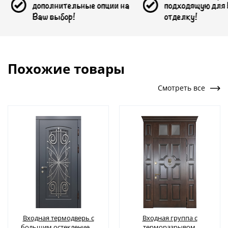
полнительные опции на
подходящую для Вас
ш выбор!
отделку!
Похожие товары
Смотреть все
Входная термодверь с
Входная группа с
большим остеклением,
терморазрывом,