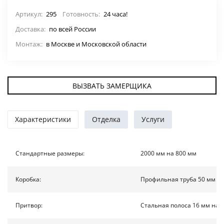
ДВЕРИ ПО ОСОБЕННОСТЯМ
Артикул:
295
Готовность:
24 часа!
Доставка:
по всей России
СТАВНИ НА ОКНА
(22)
Монтаж:
в Москве и Московской области
ЖАЛЮЗИЙНЫЕ СТАВНИ
(11)
ВЫЗВАТЬ ЗАМЕРЩИКА
ДВЕРИ С ТЕРМОРАЗРЫВОМ
ФОТО
Характеристики
Отделка
Услуги
УСЛУГИ
Стандартные размеры:
2000 мм на 800 мм
О НАС
Коробка:
Профильная труба 50 мм на
НОВОСТИ
Притвор:
Стальная полоса 16 мм на 