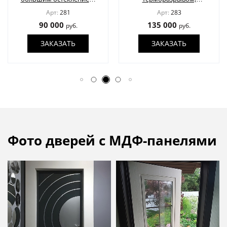
кованой решеткой и
верхней остекленной
Арт:
281
Арт:
283
панелями МДФ цвета
вставкой с карнизом,
90 000
135 000
руб.
руб.
графит
кнокером и отделкой
МДФ со шпоном
ЗАКАЗАТЬ
ЗАКАЗАТЬ
Фото дверей с МДФ-панелями