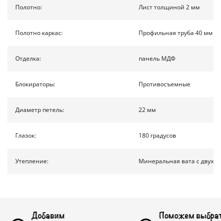
КОНТАКТЫ
Полотно:
Лист толщиной 2 мм
Полотно каркас:
Профильная труба 40 мм на
ПОЛУЧИТЬ РАСЧЕТ
Отделка:
панель МДФ
Доставка по России
Блокираторы:
Противосъемные
info@1990.ru
Диаметр петель:
22 мм
Глазок:
180 градусов
Утепление:
Минеральная вата с двух с
бавим
Поможем выбрать