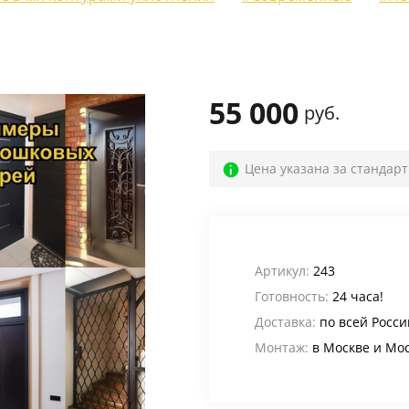
Для веранды и террасы
(12)
На лестничную площадку
(14)
Для офиса
(52)
55 000
руб.
Для кафе, баров и ресторанов
(39)
В магазин
(32)
Цена указана за стандар
В общий коридор
(22)
Промышленные
(24)
Для дачи
(4)
Артикул:
243
Готовность:
24 часа!
Входные группы
(24)
Доставка:
по всей Росси
В лифтовые холлы
(6)
Монтаж:
в Москве и Мо
Для котельной
(5)
Для электрощитовой
(6)