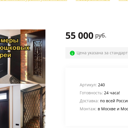
Для веранды и террасы
(12)
На лестничную площадку
(14)
Для офиса
(52)
55 000
руб.
Для кафе, баров и ресторанов
(39)
В магазин
(32)
Цена указана за стандар
В общий коридор
(22)
Промышленные
(24)
Для дачи
(4)
Артикул:
240
Готовность:
24 часа!
Входные группы
(24)
Доставка:
по всей Росси
В лифтовые холлы
(6)
Монтаж:
в Москве и Мо
Для котельной
(5)
Для электрощитовой
(6)