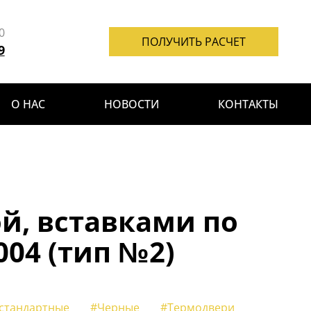
0
ПОЛУЧИТЬ РАСЧЕТ
9
О НАС
НОВОСТИ
КОНТАКТЫ
й, вставками по
04 (тип №2)
стандартные
#Черные
#Термодвери