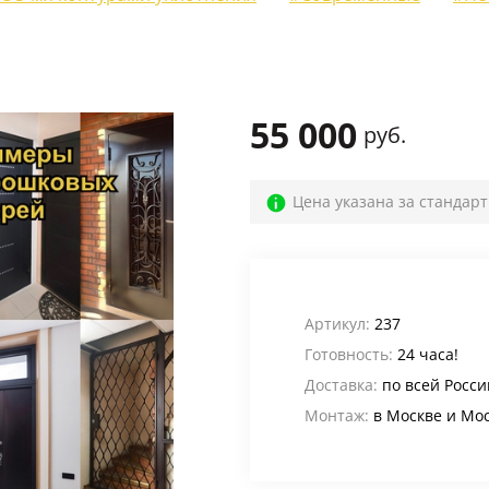
Для веранды и террасы
(12)
На лестничную площадку
(14)
Для офиса
(52)
55 000
руб.
Для кафе, баров и ресторанов
(39)
В магазин
(32)
Цена указана за стандар
В общий коридор
(22)
Промышленные
(24)
Для дачи
(4)
Артикул:
237
Готовность:
24 часа!
Входные группы
(24)
Доставка:
по всей Росси
В лифтовые холлы
(6)
Монтаж:
в Москве и Мо
Для котельной
(5)
Для электрощитовой
(6)