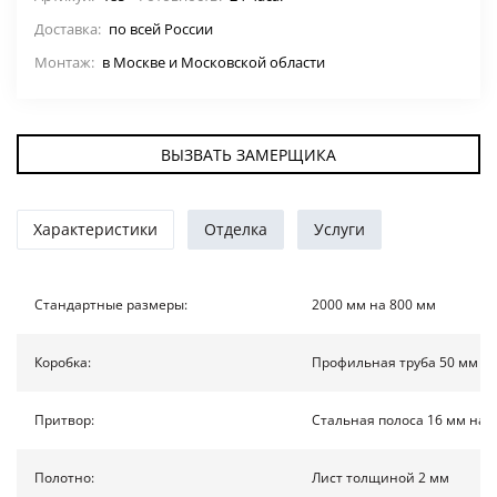
Доставка:
ДВЕРИ ПО ОСОБЕННОСТЯМ
по всей России
Монтаж:
в Москве и Московской области
СТАВНИ НА ОКНА
(22)
ЖАЛЮЗИЙНЫЕ СТАВНИ
(11)
ВЫЗВАТЬ ЗАМЕРЩИКА
ДВЕРИ С ТЕРМОРАЗРЫВОМ
Характеристики
Отделка
Услуги
ФОТО
Стандартные размеры:
2000 мм на 800 мм
УСЛУГИ
Коробка:
Профильная труба 50 мм на
О НАС
Притвор:
Стальная полоса 16 мм на 
НОВОСТИ
Полотно:
Лист толщиной 2 мм