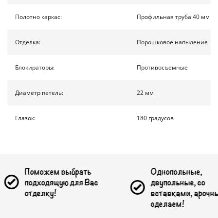
КОНТАКТЫ
Полотно каркас:
Профильная труба 40 мм на
Отделка:
Порошковое напыление
ПОЛУЧИТЬ РАСЧЕТ
Блокираторы:
Противосъемные
Доставка по России
Диаметр петель:
22 мм
info@1990.ru
Глазок:
180 градусов
ожем выбрать
Однопольные,
ходящую для Вас
двупольные, со
елку!
вставками, арочные -
сделаем!