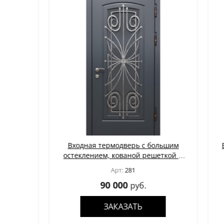
Входная термодверь с большим
Входная
остеклением, кованой решеткой и
верхне
панелями МДФ цвета графит
карнизом
Арт:
281
90 000
руб.
ЗАКАЗАТЬ