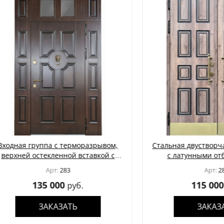
 группа с терморазрывом,
Стальная двустворчатая т
й остекленной вставкой с
с латунными отбойник
, кнокером и отделкой МДФ
отделкой из панелей
Арт:
283
Арт:
285
со шпоном
135 000
115 000
руб.
руб.
ЗАКАЗАТЬ
ЗАКАЗАТЬ