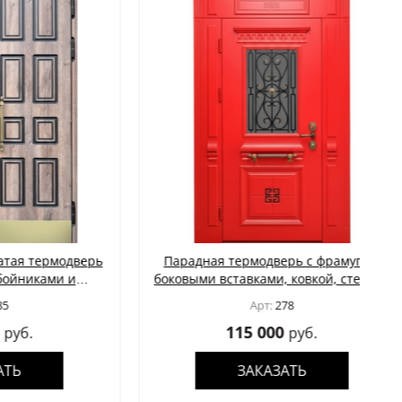
ермодверь
Парадная термодверь с фрамугой,
ами и
боковыми вставками, ковкой, стеклом
 МДФ
и отделкой красными плитами МДФ с
Арт:
278
багетом
115 000
руб.
ЗАКАЗАТЬ