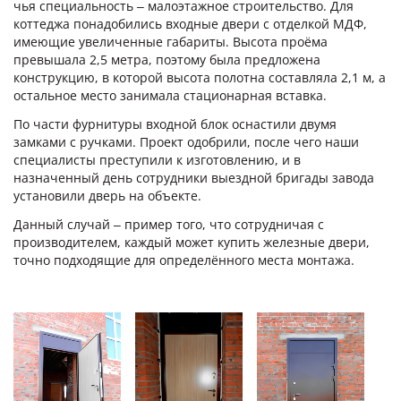
чья специальность – малоэтажное строительство. Для
Для кафе, баров и ресторанов
(39)
коттеджа понадобились входные двери с отделкой МДФ,
имеющие увеличенные габариты. Высота проёма
В магазин
(32)
превышала 2,5 метра, поэтому была предложена
конструкцию, в которой высота полотна составляла 2,1 м, а
В общий коридор
(22)
остальное место занимала стационарная вставка.
Промышленные
(24)
По части фурнитуры входной блок оснастили двумя
Для дачи
(4)
замками с ручками. Проект одобрили, после чего наши
специалисты преступили к изготовлению, и в
Входные группы
(24)
назначенный день сотрудники выездной бригады завода
установили дверь на объекте.
В лифтовые холлы
(6)
Данный случай – пример того, что сотрудничая с
Для котельной
(5)
производителем, каждый может купить железные двери,
Для электрощитовой
(6)
точно подходящие для определённого места монтажа.
Для гаража
(8)
На этаж
(10)
Для общественных зданий
(34)
ДВЕРИ ПО НАРУЖНОЙ ОТДЕЛКЕ