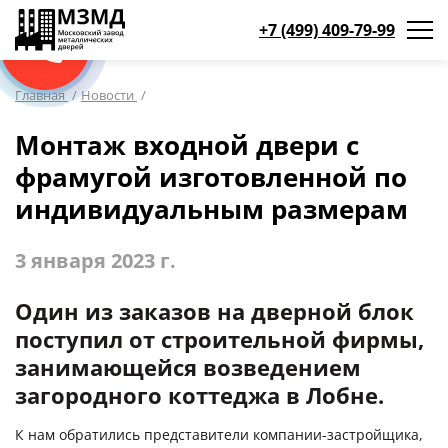
+7 (499) 409-79-99
WhatsApp
WhatsApp
Max
Max
Мы онлайн!
Мы онлайн!
Мы онлайн!
Мы онлайн!
КАТАЛОГ ПРОДУКЦИИ
Главная
/
Новости
/
Монтаж входной двери с
ДВЕРИ ПО НАЗНАЧЕНИЮ
ДА
фрамугой изготовленной по
Противопожарные двери
(19)
индивидуальным размерам
Двери для дома и коттеджа
(181)
НЕТ, ВЫБРАТЬ ДРУГОЙ
Двери в квартиру и в офис
(93)
3 января 2023 г.
Тамбурные двери в подъезд
(29)
Один из заказов на дверной блок
Парадные
(33)
поступил от строительной фирмы,
Для бани
(11)
занимающейся возведением
Для веранды и террасы
(12)
загородного коттеджа в Лобне.
На лестничную площадку
(14)
К нам обратились представители компании-застройщика,
Для офиса
(52)