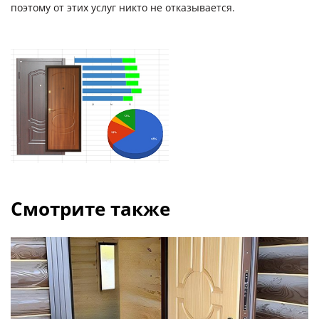
поэтому от этих услуг никто не отказывается.
ДВЕРИ ПО ОСОБЕННОСТЯМ
СТАВНИ НА ОКНА
(22)
ЖАЛЮЗИЙНЫЕ СТАВНИ
(11)
ДВЕРИ С ТЕРМОРАЗРЫВОМ
ФОТО
Смотрите также
УСЛУГИ
О НАС
НОВОСТИ