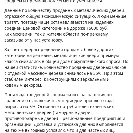
среднем и премиальном сегменте уменьшился.
Для кафе, баров и ресторанов
(39)
Данные по количеству проданных металлических дверей
отражают общую экономическую ситуацию. Люди меньше
В магазин
(32)
тратят, поэтому чаще останавливаются на изделиях
В общий коридор
(22)
средней ценовой категории не дороже 15000 руб.
Как москвичи, так и жители области по-прежнему
Промышленные
(24)
заказывают у нас установку.
Для дачи
(4)
За счёт перераспределения продаж с более дорогих
категорий на дешевые, металлические двери премиум
Входные группы
(24)
класса снизились в общей доле покупательского спроса. По
В лифтовые холлы
(6)
нашей статистике, количество проданных дверных блоков
с отделкой массивом дерева снизилось на 35%. При этом
Для котельной
(5)
стабилен интерес к конструкциям с зеркальным и
кованым декором.
Для электрощитовой
(6)
Производство дверей специального назначения по
Для гаража
(8)
сравнению с аналогичным периодом прошлого года
На этаж
(10)
выросло на 5%. Основные потребители технических
металлических дверей (тамбурные двери,
Для общественных зданий
(34)
противопожарные двери) – региональные предприятия и
организации. Доставка и установка для них выполняется
ДВЕРИ ПО НАРУЖНОЙ ОТДЕЛКЕ
на тех же выгодных условиях, что и для частных лиц,