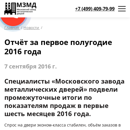
+7 (499) 409-79-99
WhatsApp
WhatsApp
Max
Max
Мы онлайн!
Мы онлайн!
Мы онлайн!
Мы онлайн!
КАТАЛОГ ПРОДУКЦИИ
Главная
/
Новости
/
Отчёт за первое полугодие
ДВЕРИ ПО НАЗНАЧЕНИЮ
ДА
2016 года
Противопожарные двери
(19)
Двери для дома и коттеджа
(181)
НЕТ, ВЫБРАТЬ ДРУГОЙ
7 сентября 2016 г.
Двери в квартиру и в офис
(93)
Тамбурные двери в подъезд
(29)
Специалисты «Московского завода
металлических дверей» подвели
Парадные
(33)
промежуточные итоги по
Для бани
(11)
показателям продаж в первые
Для веранды и террасы
(12)
шесть месяцев 2016 года.
На лестничную площадку
(14)
Спрос на двери эконом-класса стабилен, объём заказов в
Для офиса
(52)