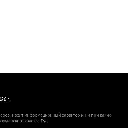
26 г.
варов, носит информационный характер и ни при каких
ажданского кодекса РФ.